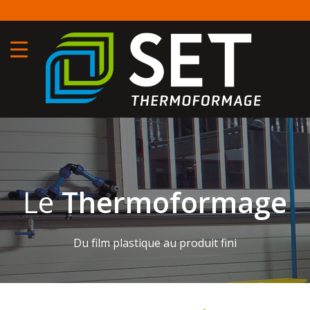
Aller
T
au
contenu
principal
Le
Thermoformage
Du film plastique au produit fini