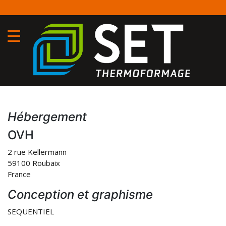
Aller
T
au
contenu
principal
MENTIONS LÉGALES
Hébergement
OVH
2 rue Kellermann
59100 Roubaix
France
Conception et graphisme
SEQUENTIEL